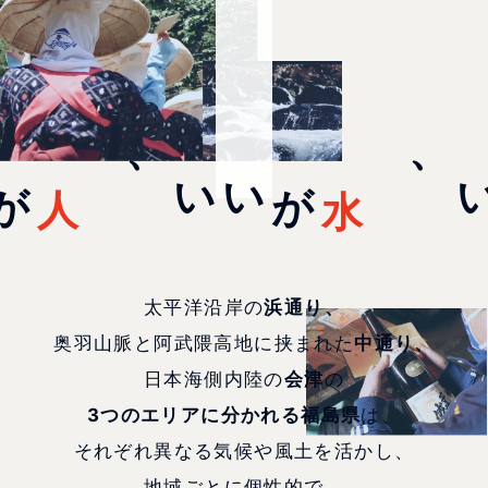
人
がいい、
水
がいい、
太平洋沿岸の
浜通り、
奥羽山脈と阿武隈高地に挟まれた
中通り、
日本海側内陸の
会津
の
3つのエリアに分かれる福島県
は、
それぞれ異なる気候や風土を活かし、
地域ごとに個性的で、