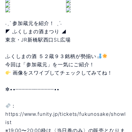
˗ˏˋ 参加蔵元を紹介！ ˎˊ˗
◤ ふくしまの酒まつり ◢
東京・JR新橋駅西口SL広場
ふくしまの酒 ５２蔵９３銘柄が勢揃い
今回は「参加蔵元」を一気にご紹介！
画像をスワイプしてチェックしてみてね！
✼••┈┈┈┈┈┈┈┈┈┈┈┈••
：
https://www.funity.jp/tickets/fukunosake/showl
ist
※19:00〜20:00枠は〈当日券のみ〉の販売となりま