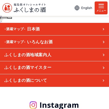
English
メニュー
根田醤油
投
八二醸造有限会社
会津高砂屋
稿
ナ
ビ
最近のコメント
ゲ
アーカイブ
ー
カテゴリー
シ
カテゴリーなし
メタ情報
ョ
ログイン
ン
投稿フィード
コメントフィード
WordPress.org
日本酒
-酒蔵マップ-
いろんなお酒
-酒蔵マップ-
ふくしまの酒地域案内人
ふくしまの酒マイスター
ふくしまの酒について
Instagram