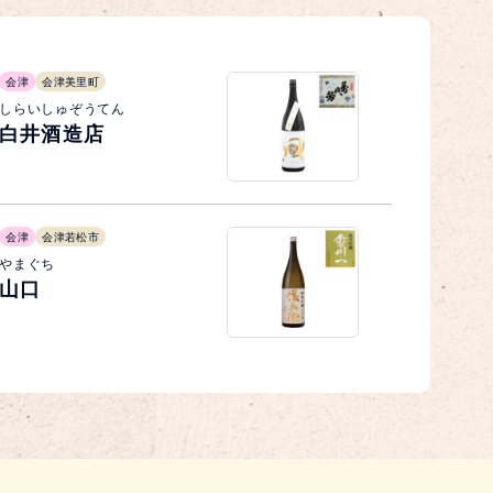
会津
会津美里町
しらいしゅぞうてん
白井酒造店
会津
会津若松市
やまぐち
山口