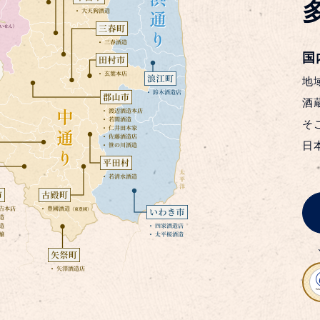
国
地
酒
そ
日