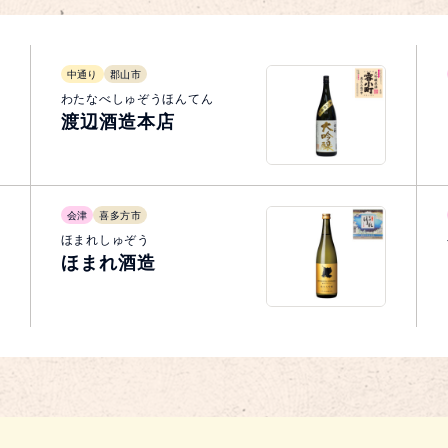
中通り
郡山市
わたなべしゅぞうほんてん
渡辺酒造本店
会津
喜多方市
ほまれしゅぞう
ほまれ酒造