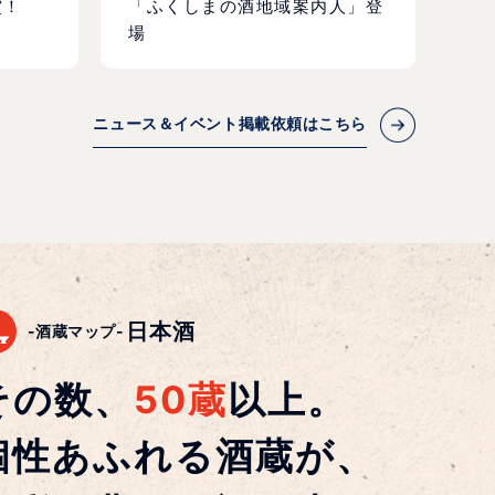
賞！
「ふくしまの酒地域案内人」登
場
ニュース＆イベント掲載依頼はこちら
日本酒
-酒蔵マップ-
その数、
50蔵
以上。
個性あふれる酒蔵が、