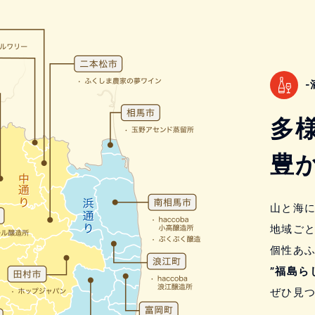
-
多
豊
山と海
地域ご
個性あ
”福島ら
ぜひ見