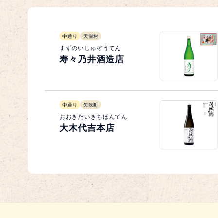
中通り
天栄村
すずのいしゅぞうてん
寿々乃井酒造店
中通り
矢吹町
おおきだいきちほんてん
大木代吉本店