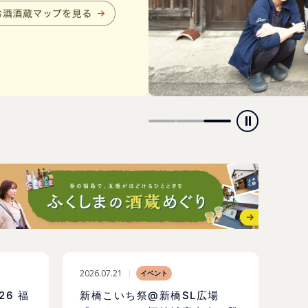
2026.07.21
イベント
6 福
新橋こいち祭@新橋SL広場