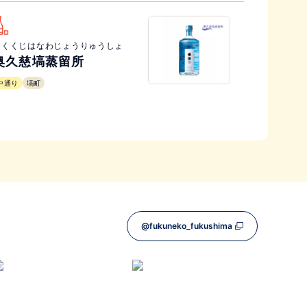
おくくじはなわじょうりゅうしょ
奥久慈塙蒸留所
中通り
塙町
@fukuneko_fukushima