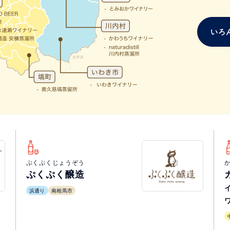
いろ
ぷくぷくじょうぞう
ぷくぷく醸造
浜通り
南相馬市