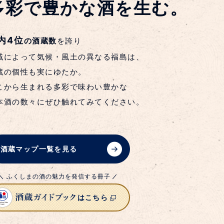
多彩で豊かな酒を生む。
内4位
の酒蔵数
を誇り
域によって気候・風土の異なる福島は、
蔵の個性も実にゆたか。
こから生まれる多彩で味わい豊かな
本酒の数々にぜひ触れてみてください。
酒蔵マップ一覧を見る
ふくしまの酒の魅力を発信する冊子
はこちら