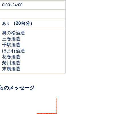
0:00~24:00
（20台分）
あり
奥の松酒造
三春酒造
千駒酒造
ほまれ酒造
花春酒造
榮川酒造
末廣酒造
らのメッセージ