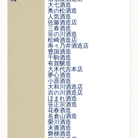
大七酒造
奥の松酒造
人気酒造
佐藤酒造店
三春酒造
笹の川酒造
松崎酒造店
寿々乃井酒造店
豊国酒造
千駒酒造
有賀醸造
大木代吉本店
夢心酒造
小原酒造
大和川酒造店
吉の川酒造店
ほまれ酒造
笹正宗酒造
花春酒造
名倉山酒造
榮川酒造
末廣酒造
磐梯酒造