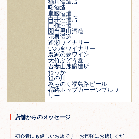
稲川酒造店
曙酒造
豊國酒造
白井酒造店
国権酒造
開当男山酒造
花泉酒造
逢瀬ワイナリー
いわきワイナリー
農家の夢ワイン
大竹ぶどう園
吾妻山麓醸造所
ねっか
笹の川
みちのく福島路ビール
都路ホップガーデンブルワ
リー
店舗からのメッセージ
初心者にも優しいお店です。お気軽にお越しくだ