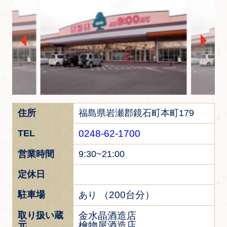
住所
福島県岩瀬郡鏡石町本町179
TEL
0248-62-1700
営業時間
9:30~21:00
定休日
駐車場
（200台分）
あり
取り扱い蔵
金水晶酒造店
元
檜物屋酒造店