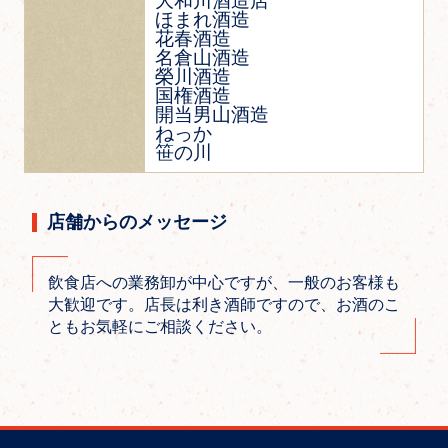
大和川酒造店
ほまれ酒造
花春酒造
名倉山酒造
榮川酒造
国権酒造
開当男山酒造
ねっか
笹の川
店舗からのメッセージ
飲食店への業務卸が中心ですが、一般のお客様も
大歓迎です。店長は利き酒師ですので、お酒のこ
ともお気軽にご相談ください。