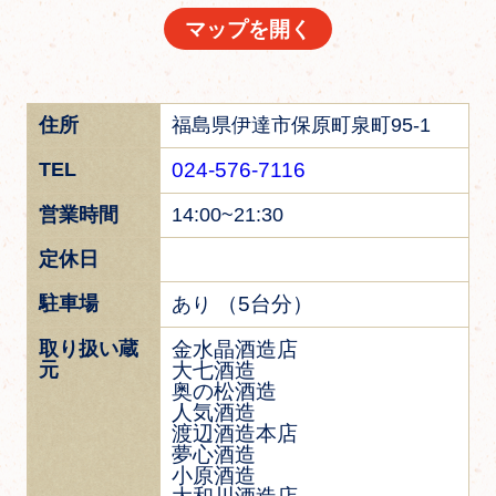
マップを開く
住所
福島県伊達市保原町泉町95-1
TEL
024-576-7116
営業時間
14:00~21:30
定休日
駐車場
（5台分）
あり
取り扱い蔵
金水晶酒造店
元
大七酒造
奥の松酒造
人気酒造
渡辺酒造本店
夢心酒造
小原酒造