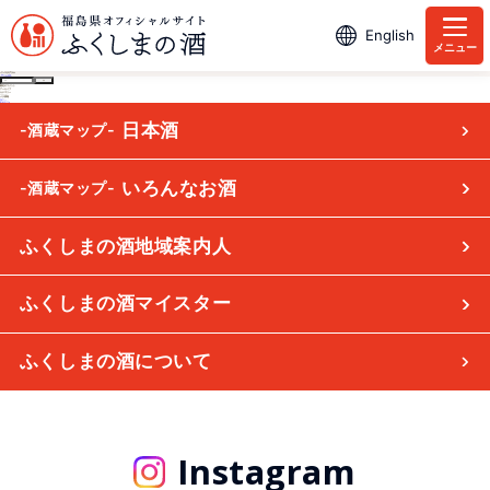
English
メニュー
インスタグラム
投
-酒蔵マップ- 日本酒
ふくしまの酒地域案内人
稿
ナ
ビ
最近のコメント
ゲ
アーカイブ
ー
カテゴリー
シ
カテゴリーなし
メタ情報
ョ
ログイン
ン
投稿フィード
コメントフィード
WordPress.org
日本酒
-酒蔵マップ-
いろんなお酒
-酒蔵マップ-
ふくしまの酒地域案内人
ふくしまの酒マイスター
ふくしまの酒について
Instagram